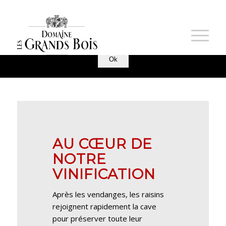
Nous utilisons des cookies pour vous garantir la meilleure
expérience sur notre site. Si vous continuez à utiliser ce
LA VINIFICATION AU
dernier, nous considérerons que vous acceptez l'utilisation des
cookies.
DOMAINE
Ok
AU CŒUR DE
NOTRE
VINIFICATION
Après les vendanges, les raisins
rejoignent rapidement la cave
pour préserver toute leur