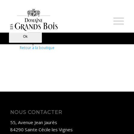
Nous utilisons des cookies pour vous garantir la meilleure
expérience sur notre site. Si vous continuez à utiliser ce
dernier, nous considérerons que vous acceptez l'utilisation des
cookies.
Ok
Votre panier est actuellement vide.
Retour à la boutique
NOUS CONTACTER
55, Avenue Jean Jaurès
84290 Sainte Cécile les Vignes