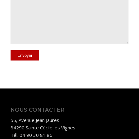
Alternative:
NOUS CONTACTER
55, Avenue Jean Jaurès
84290 Sainte Cécile les Vignes
Tél. 04 90 30 81 86