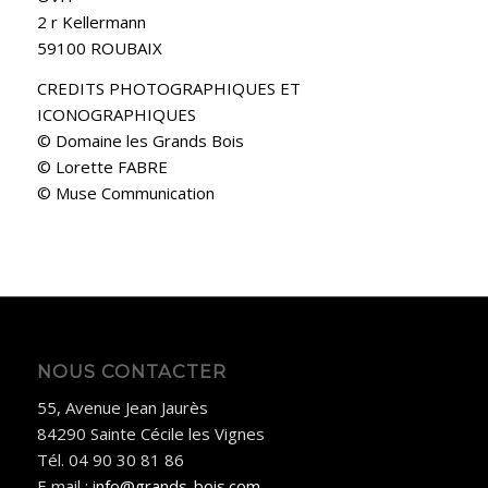
2 r Kellermann
59100 ROUBAIX
CREDITS PHOTOGRAPHIQUES ET
ICONOGRAPHIQUES
© Domaine les Grands Bois
© Lorette FABRE
© Muse Communication
NOUS CONTACTER
55, Avenue Jean Jaurès
84290 Sainte Cécile les Vignes
Tél. 04 90 30 81 86
E mail :
info@grands-bois.com