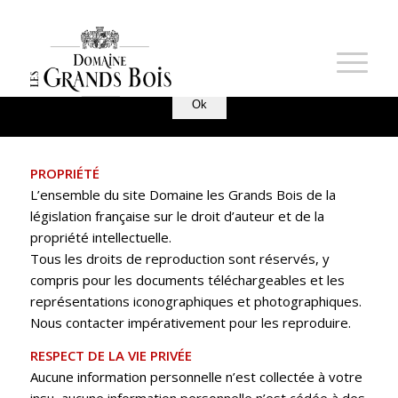
Nous utilisons des cookies pour vous garantir la meilleure
expérience sur notre site. Si vous continuez à utiliser ce
MENTIONS LÉGALES
dernier, nous considérerons que vous acceptez l'utilisation des
cookies.
Ok
PROPRIÉTÉ
L’ensemble du site Domaine les Grands Bois de la
législation française sur le droit d’auteur et de la
propriété intellectuelle.
Tous les droits de reproduction sont réservés, y
compris pour les documents téléchargeables et les
représentations iconographiques et photographiques.
Nous contacter impérativement pour les reproduire.
RESPECT DE LA VIE PRIVÉE
Aucune information personnelle n’est collectée à votre
insu, aucune information personnelle n’est cédée à des