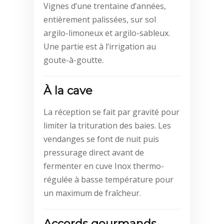
i
Vignes d’une trentaine d’années,
v
entièrement palissées, sur sol
e
argilo-limoneux et argilo-sableux.
:
Une partie est à l’irrigation au
goute-à-goutte.
À la cave
La réception se fait par gravité pour
limiter la trituration des baies. Les
vendanges se font de nuit puis
pressurage direct avant de
fermenter en cuve Inox thermo-
régulée à basse température pour
un maximum de fraîcheur.
Accords gourmands