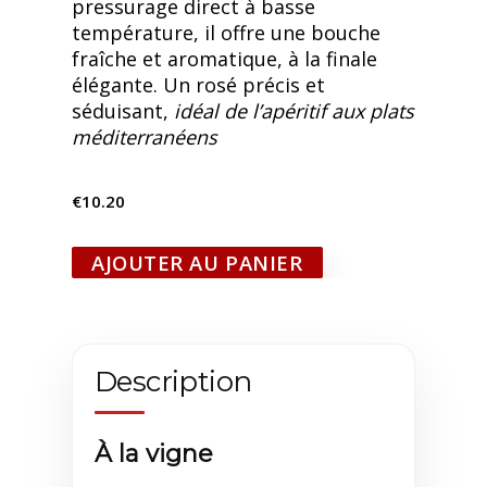
pressurage direct à basse
température, il offre une bouche
fraîche et aromatique, à la finale
élégante. Un rosé précis et
séduisant,
idéal de l’apéritif aux plats
méditerranéens
€
10.20
AJOUTER AU PANIER
A
l
t
e
Description
r
n
a
À la vigne
t